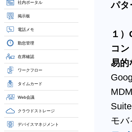
社内ポータル
パタ
掲示板
電話メモ
１）G
勤怠管理
コン
在席確認
易的
ワークフロー
Goo
タイムカード
MDM
Web会議
Sui
クラウドストレージ
モバ
デバイスマネジメント