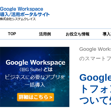
TOP
活用例
お役立ち情報
導入
Google Wor
一
Google
Google
Google
Workspace
Workspace
Workspace導入
グループウェア
セキュリティ
支援サービス
のスマート
移行支援
対策サービス
Googl
トフォ
ついて