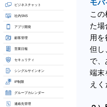
モバ
ビジネスチャット
この
社内SNS
た場
アプリ開発
用を
顧客管理
但し
営業日報
で、
セキュリティ
端末
シングルサインオン
IP制限
えく
グループカレンダー
連絡先管理