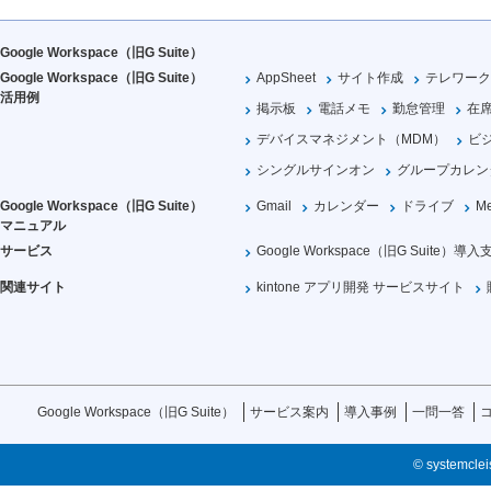
Google Workspace（旧G Suite）
Google Workspace（旧G Suite）
AppSheet
サイト作成
テレワーク
活用例
掲示板
電話メモ
勤怠管理
在
デバイスマネジメント（MDM）
ビ
シングルサインオン
グループカレン
Google Workspace（旧G Suite）
Gmail
カレンダー
ドライブ
Me
マニュアル
サービス
Google Workspace（旧G Suite）導入
関連サイト
kintone アプリ開発 サービスサイト
Google Workspace（旧G Suite）
サービス案内
導入事例
一問一答
© systemcleis