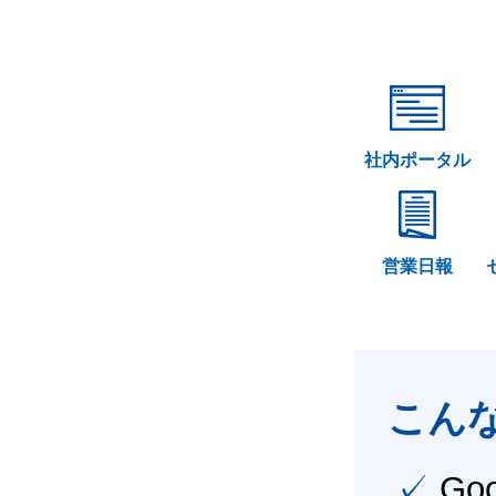
社内ポータル
営業日報
こん
✓ Google Workspace（旧G Suite） を社内で導入