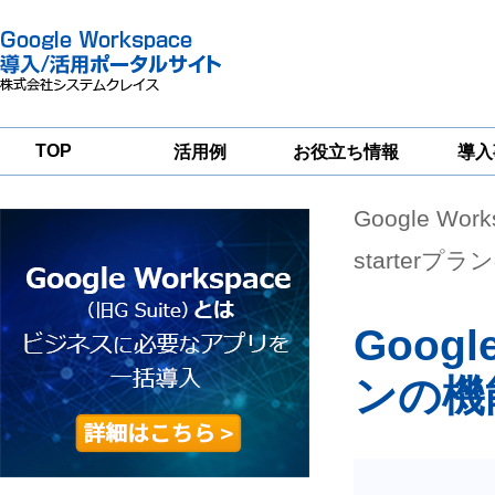
TOP
活用例
お役立ち情報
導入
Google Wor
一
Google
Google
Google
Workspace
Workspace
Workspace導入
グループウェア
セキュリティ
支援サービス
starter
移行支援
対策サービス
Googl
ンの機