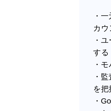
・一
カウ
・ユ
する
・モ
・監
を把
・Go