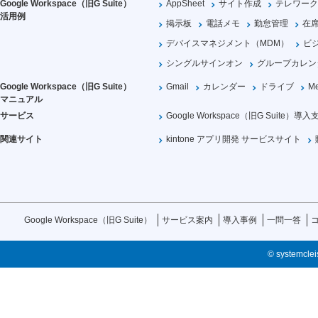
Google Workspace（旧G Suite）
AppSheet
サイト作成
テレワーク
活用例
掲示板
電話メモ
勤怠管理
在
デバイスマネジメント（MDM）
ビ
シングルサインオン
グループカレン
Google Workspace（旧G Suite）
Gmail
カレンダー
ドライブ
Me
マニュアル
サービス
Google Workspace（旧G Suite）導入
関連サイト
kintone アプリ開発 サービスサイト
Google Workspace（旧G Suite）
サービス案内
導入事例
一問一答
© systemcleis