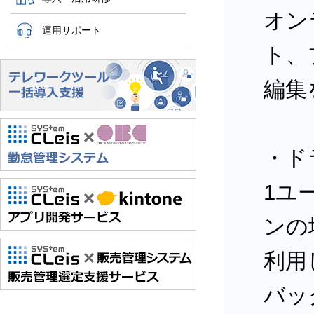
オン
運用サポート
ト、
編集
・ド
1ユー
ンの
利用
バッ