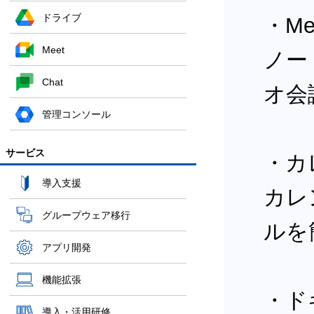
ドライブ
・Me
Meet
ノー
Chat
オ会
管理コンソール
サービス
・カ
導入支援
カレ
グループウェア移行
ルを
アプリ開発
機能拡張
・ド
導入・活用研修