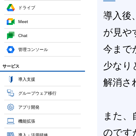
ドライブ
導入後
Meet
が見や
Chat
今まで
管理コンソール
少なり
サービス
導入支援
解消さ
グループウェア移行
アプリ開発
また、
機能拡張
のです
導入・活用研修