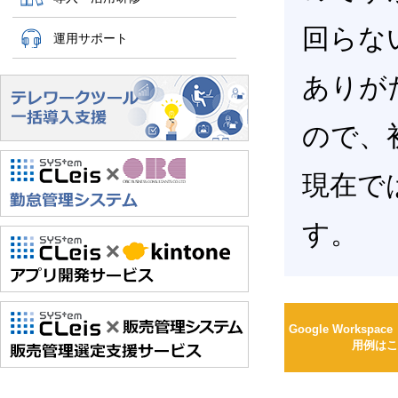
回らな
運用サポート
ありが
ので、
現在で
す。
Google Workspac
用例はこ