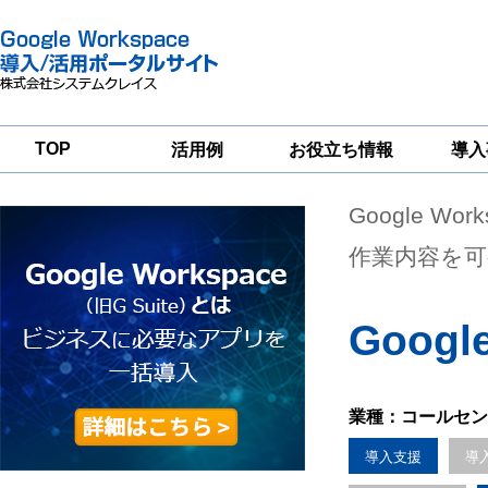
TOP
活用例
お役立ち情報
導入
Google Wor
一
Google
Google
Google
Workspace
Workspace
Workspace導入
グループウェア
セキュリティ
支援サービス
作業内容を可
移行支援
対策サービス
Googl
業種：コールセン
導入支援
導