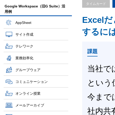
タイムカード
Google Workspace（旧G Suite）活
用例
Exce
AppSheet
するに
サイト作成
テレワーク
課題
業務効率化
当社で
グループウェア
という
コミュニケーション
オンライン授業
今まで
メールアーカイブ
社内共