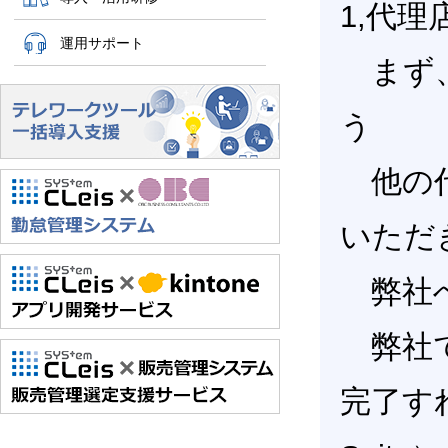
1,代
運用サポート
まず、
う
他の代
いただ
弊社へ
弊社でGo
完了すれ