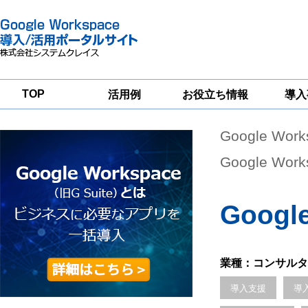
TOP
活用例
お役立ち情報
導入
Google Wor
一
Google
Google
Google
Workspace
Workspace
Workspace導入
グループウェア
セキュリティ
支援サービス
Google W
移行支援
対策サービス
Googl
業種：コンサルタ
導入支援
導