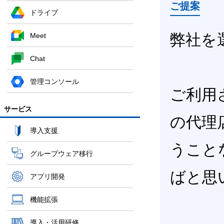
ご提案
ドライブ
弊社を
Meet
Chat
管理コンソール
ご利用され
サービス
の代理
導入支援
うこと
グループウェア移行
ばと思
アプリ開発
機能拡張
導入・活用研修