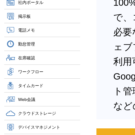
10
社内ポータル
で、
掲示板
必要
電話メモ
勤怠管理
ェブ
在席確認
利用
ワークフロー
Goo
タイムカード
ト管
Web会議
など
クラウドストレージ
デバイスマネジメント