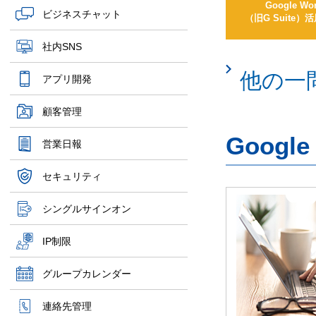
Google Wo
ビジネスチャット
（旧G Suite
社内SNS
他の一
アプリ開発
顧客管理
Googl
営業日報
セキュリティ
シングルサインオン
IP制限
グループカレンダー
連絡先管理