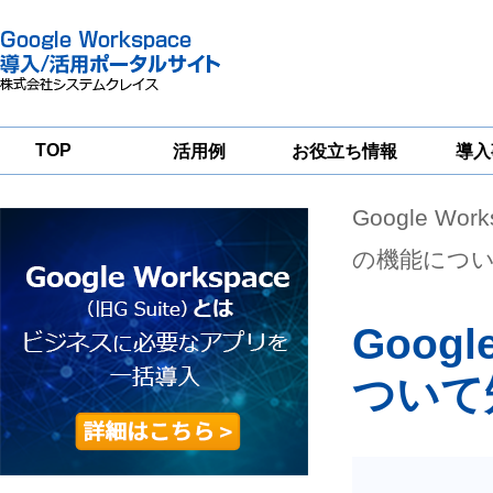
TOP
活用例
お役立ち情報
導入
Google Wor
一
Google
Google
Google
Workspace
Workspace
Workspace導入
グループウェア
セキュリティ
支援サービス
の機能につ
移行支援
対策サービス
Googl
ついて