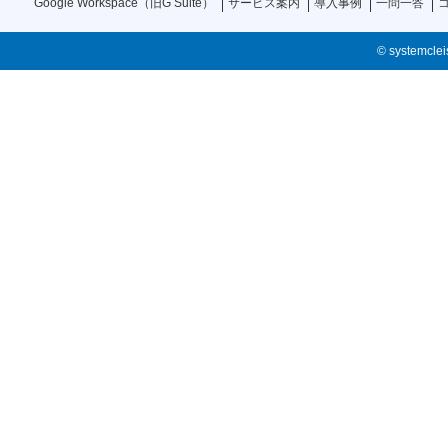
Google Workspace（旧G Suite）
サービス案内
導入事例
一問一答
© systemcleis