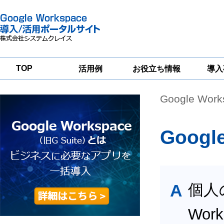
TOP
活用例
お役立ち情報
導入
Google Wor
一
Google
Google
Google
Workspace
Workspace
Workspace導入
グループウェア
セキュリティ
支援サービス
移行支援
対策サービス
Goo
A
個人の
Wor