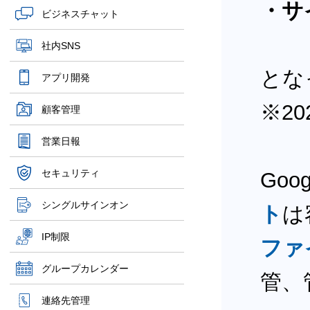
・サ
ビジネスチャット
社内SNS
とな
アプリ開発
※20
顧客管理
営業日報
セキュリティ
Goo
シングルサインオン
ト
は
IP制限
ファ
グループカレンダー
管、
連絡先管理