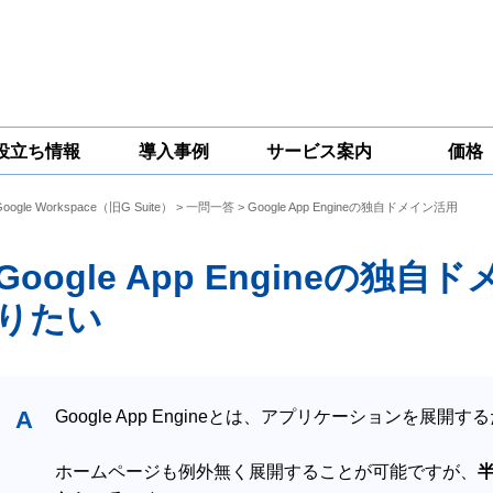
役立ち情報
導入事例
サービス案内
価格
Google Workspace（旧G Suite）
>
一問一答
> Google App Engineの独自ドメイン活用
一問一答
コラム
Google
Google
Google
Workspace
Workspace開発
Workspace機能
セキュリティ
サービス
拡張サポート
Google App Engineの
対策サービス
りたい
A
Google App Engineとは、アプリケーションを展
ホームページも例外無く展開することが可能ですが、