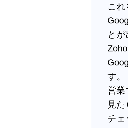
これ
Goo
とが
Zo
Go
す。
営業
見た
チェ