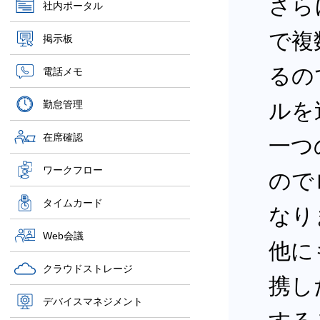
さら
社内ポータル
で複
掲示板
るの
電話メモ
勤怠管理
ルを
在席確認
一つ
ワークフロー
ので
タイムカード
なり
Web会議
他にも
クラウドストレージ
携し
デバイスマネジメント