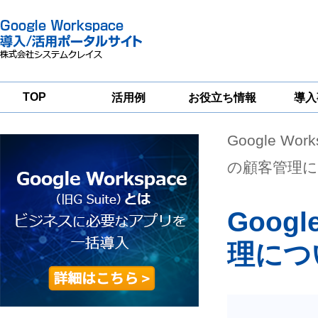
TOP
活用例
お役立ち情報
導入
Google Wor
一
Google
Google
Google
Workspace
Workspace
Workspace導入
グループウェア
セキュリティ
支援サービス
の顧客管理
移行支援
対策サービス
Googl
理につ