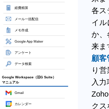
経費精算
各ス
メール一括配信
イル
メモ作成
か、
Google App Maker
来ま
アンケート
顧客
データ検索
り営
Google Workspace（旧G Suite）
入力
マニュアル
Zo
Gmail
クス
カレンダー