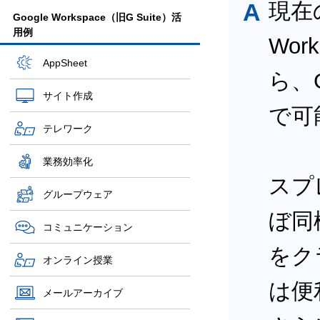
A
現在の
Google Workspace（旧G Suite）活
用例
Wor
AppSheet
ら、
サイト作成
で可
テレワーク
業務効率化
スプレ
グループウェア
ぼ同
コミュニケーション
をク
オンライン授業
は便
メールアーカイブ