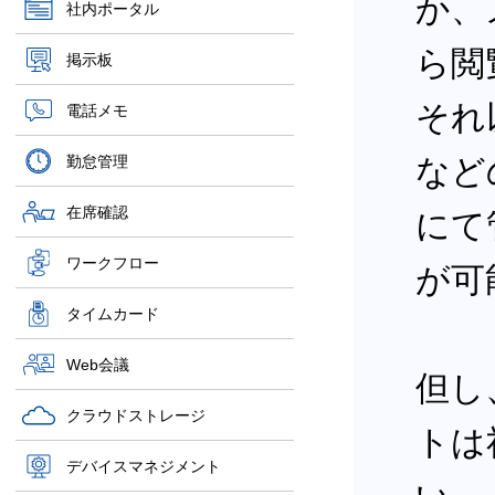
か、
社内ポータル
ら閲
掲示板
それ
電話メモ
勤怠管理
など
在席確認
にて
ワークフロー
が可
タイムカード
Web会議
但し
クラウドストレージ
トは
デバイスマネジメント