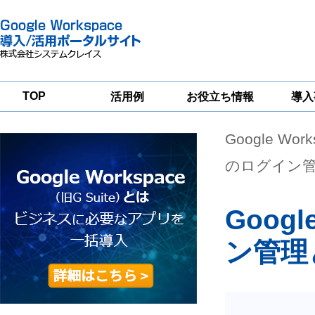
TOP
活用例
お役立ち情報
導入
Google Wor
一
Google
Google
Google
Workspace
Workspace
Workspace導入
グループウェア
セキュリティ
支援サービス
のログイン
移行支援
対策サービス
Goog
ン管理