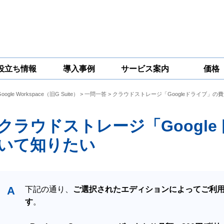
役立ち情報
導入事例
サービス案内
価格
Google Workspace（旧G Suite）
>
一問一答
> クラウドストレージ「Googleドライブ」の
一問一答
コラム
Google
Google
Google
Workspace
Workspace開発
Workspace機能
セキュリティ
サービス
拡張サポート
クラウドストレージ「Googl
対策サービス
いて知りたい
A
下記の通り、
ご選択されたエディションによって
ご利
す
。