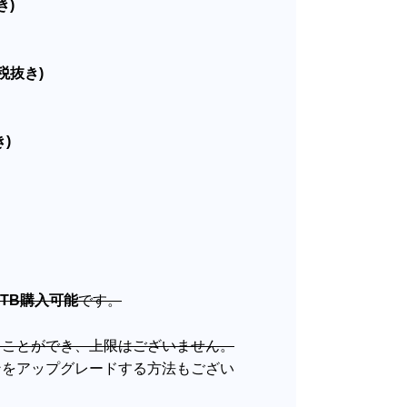
き)
(税抜き)
き)
10TB購入可能
です。
ることができ、上限はございません。
ンをアップグレードする方法もござい