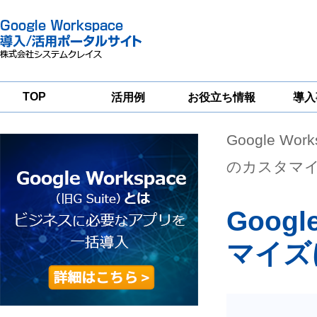
TOP
活用例
お役立ち情報
導入
Google Wor
一
Google
Google
Google
Workspace
Workspace
Workspace導入
グループウェア
セキュリティ
支援サービス
のカスタマ
移行支援
対策サービス
Googl
マイズ