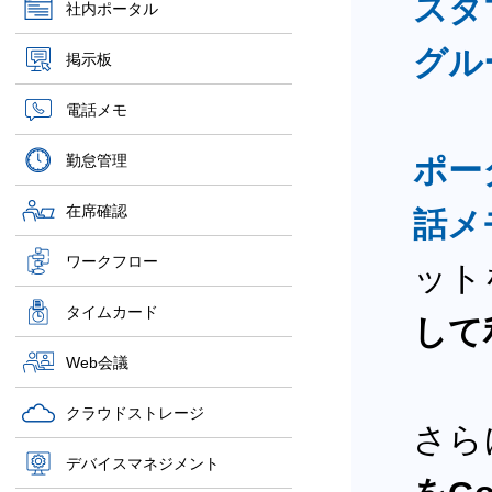
スタ
社内ポータル
グル
掲示板
電話メモ
勤怠管理
ポー
在席確認
話メ
ワークフロー
ット
タイムカード
して
Web会議
クラウドストレージ
さら
デバイスマネジメント