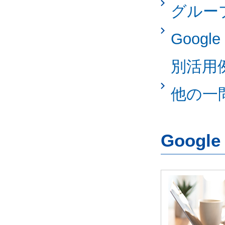
グルー
Googl
別活用
他の一
Googl