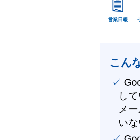
営業日報
こん
✓ Google Workspace（旧G Suite） を社内で導入
して
メー
いな
✓ Google Workspace（旧G Suite） を活用し、業