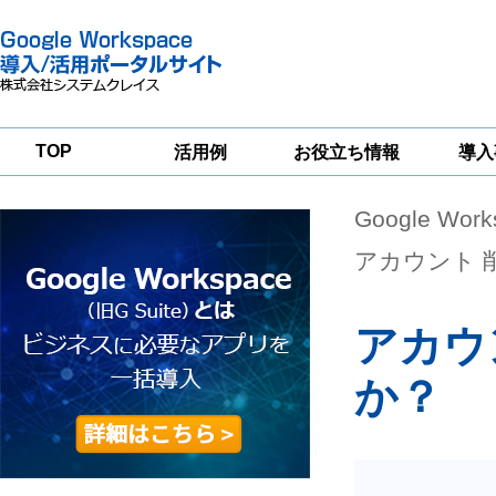
TOP
活用例
お役立ち情報
導入
Google Wor
一
Google
Google
Google
Workspace
Workspace
Workspace導入
グループウェア
セキュリティ
支援サービス
アカウント 
移行支援
対策サービス
アカウ
か？