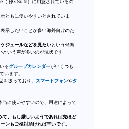
ce（旧G Suite）に用意されているの
表示ともに使いやすいとされていま
を表示したいことが多い海外向けのた
スケジュールなどを見たい
という傾向
い
という声が多いのが現状です。
ている
グループカレンダー
がいくつも
されています。
品を扱っており、
スマートフォン
や
タ
本当に使いやすいので、用途によって
みて、もし厳しいようであれば先ほど
ターンもご検討頂ければ幸いです。