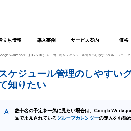
役立ち情報
導入事例
サービス案内
価格
Google Workspace（旧G Suite）
>
一問一答
> スケジュール管理のしやすいグループウェア
一問一答
コラム
Google
Google
Google
Workspace
Workspace開発
Workspace機能
セキュリティ
サービス
拡張サポート
スケジュール管理のしやすい
対策サービス
て知りたい
A
数十名の予定を一気に見たい場合は、Google Workspa
品で用意されている
グループカレンダー
の導入をお勧