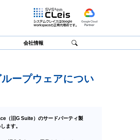
会社情報
Google
Google
Workspace研修
Workspace運用
サービス
サポート
グループウェアについ
ce（旧G Suite）のサードパーティ製
めします。