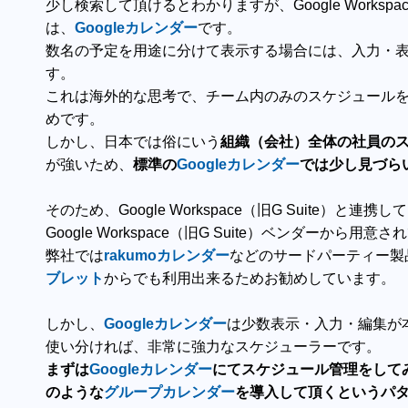
少し検索して頂けるとわかりますが、Google Workspa
は、
Googleカレンダー
です。
数名の予定を用途に分けて表示する場合には、入力・
す。
これは海外的な思考で、チーム内のみのスケジュール
めです。
しかし、日本では俗にいう
組織（会社）全体の社員の
が強いため、
標準の
Googleカレンダー
では少し見づら
そのため、Google Workspace（旧G Suite）と連携し
Google Workspace（旧G Suite）ベンダーから用意
弊社では
rakumoカレンダー
などのサードパーティー製
ブレット
からでも利用出来るためお勧めしています。
しかし、
Googleカレンダー
は少数表示・入力・編集が
使い分ければ、非常に強力なスケジューラーです。
まずは
Googleカレンダー
にてスケジュール管理をして
のような
グループカレンダー
を導入して頂くというパ