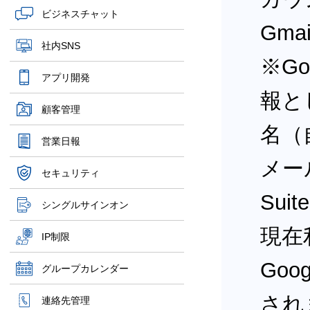
ビジネスチャット
Gm
社内SNS
※Go
アプリ開発
報と
顧客管理
名（
営業日報
メール
セキュリティ
Su
シングルサインオン
現在
IP制限
Goo
グループカレンダー
され
連絡先管理