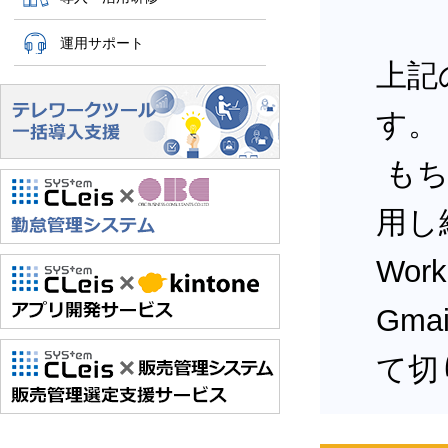
運用サポート
上記
す。
もち
用し
Wor
Gm
て切