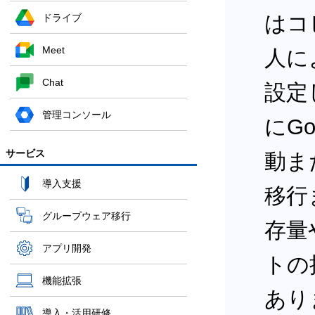
はコ
ドライブ
Meet
人に
Chat
設定
管理コンソール
にGo
サービス
動ま
導入支援
移行
グループウェア移行
存量
アプリ開発
トの
機能拡張
あり
導入・活用研修