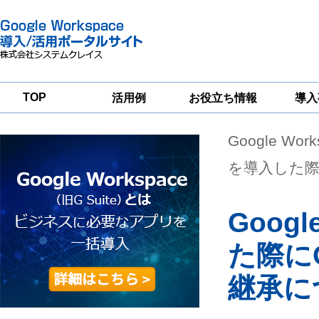
TOP
活用例
お役立ち情報
導入
Google Wor
一
Google
Google
Google
Workspace
Workspace
Workspace導入
グループウェア
セキュリティ
支援サービス
を導入した際
移行支援
対策サービス
Googl
た際に
継承に