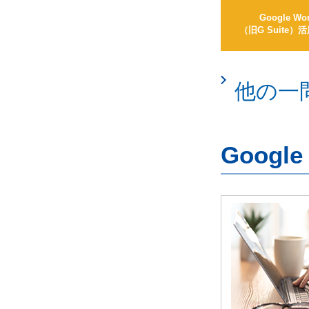
Google Wo
（旧G Suite
他の一
Googl