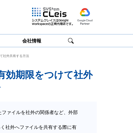
会社情報
つけて社外共有する方法
Google
Google
Workspace研修
Workspace運用
サービス
サポート
に有効期限をつけて社外
い
したファイルを社外の関係者など、外部
。
早く社外へファイルを共有する際に有