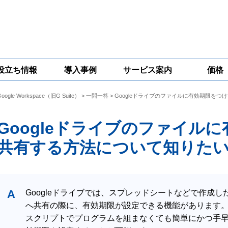
役立ち情報
導入事例
サービス案内
価格
Google Workspace（旧G Suite）
>
一問一答
> Googleドライブのファイルに有効期限を
一問一答
コラム
Google
Google
Google
Workspace
Workspace開発
Workspace機能
セキュリティ
サービス
拡張サポート
Googleドライブのファイル
対策サービス
共有する方法について知りた
A
Googleドライブでは、スプレッドシートなどで作成
へ共有の際に、有効期限が設定できる機能があります
スクリプトでプログラムを組まなくても簡単にかつ手